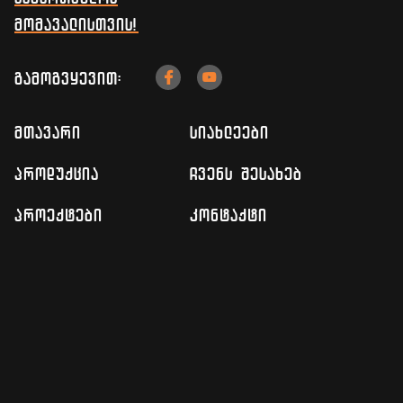
მომავალისთვის!
გამოგვყევით:


mTavari
siaxleebi
produqcia
ჩვენს შესახებ
proeqtebi
კონტაქტი