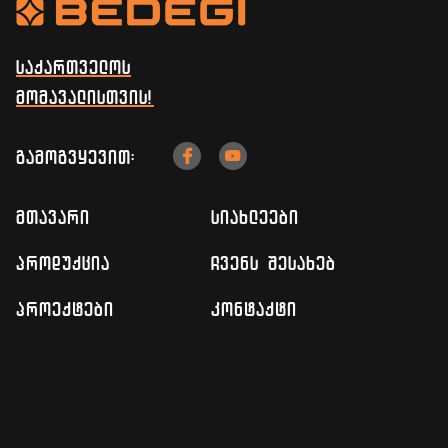
საქართველოს
მომავალისთვის!
გამოგვყევით:


mTavari
siaxleebi
produqcia
ჩვენს შესახებ
proeqtebi
კონტაქტი